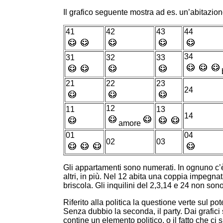
Il grafico seguente mostra ad es. un’abitazione
41
42
43
44
34
31
32
33
21
22
23
24
12
11
13
14
amore
01
04
02
03
Gli appartamenti sono numerati. In ognuno c’è
altri, in più. Nel 12 abita una coppia impegn
briscola. Gli inquilini del 2,3,14 e 24 non son
Riferito alla politica la questione verte sul p
Senza dubbio la seconda, il party. Dai grafici 
contine un elemento politico, o il fatto che c