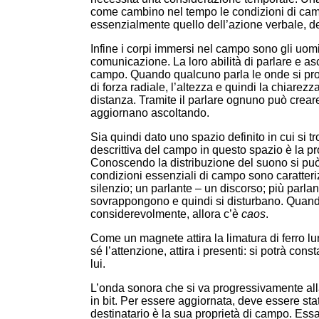
come cambino nel tempo le condizioni di campo
essenzialmente quello dell’azione verbale, del
Infine i corpi immersi nel campo sono gli uom
comunicazione. La loro abilità di parlare e asc
campo. Quando qualcuno parla le onde si pro
di forza radiale, l’altezza e quindi la chiarez
distanza. Tramite il parlare ognuno può creare 
aggiornano ascoltando.
Sia quindi dato uno spazio definito in cui si 
descrittiva del campo in questo spazio è la p
Conoscendo la distribuzione del suono si può 
condizioni essenziali di campo sono caratteri
silenzio; un parlante – un discorso; più parl
sovrappongono e quindi si disturbano. Quando
considerevolmente, allora c’è
caos
.
Come un magnete attira la limatura di ferro lu
sé l’attenzione, attira i presenti: si potrà con
lui.
L’onda sonora che si va progressivamente all
in bit. Per essere aggiornata, deve essere stat
destinatario è la sua proprietà di campo. Es