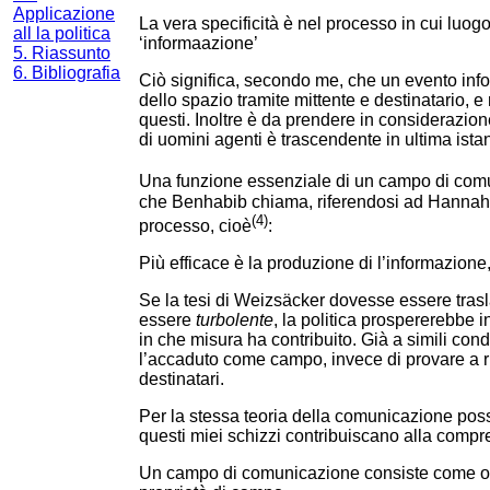
Applicazione
La vera specificità è nel processo in cui luog
all la politica
‘informaazione’
5. Riassunto
6. Bibliografia
Ciò significa, secondo me, che un evento inf
dello spazio tramite mittente e destinatario, e
questi. Inoltre è da prendere in considerazione
di uomini agenti è trascendente in ultima ista
Una funzione essenziale di un campo di com
che Benhabib chiama, riferendosi ad Hannah
(4)
processo, cioè
:
Più efficace è la produzione di l’informazione, 
Se la tesi di Weizsäcker dovesse essere traslat
essere
turbolente
, la politica prospererebbe i
in che misura ha contribuito. Già a simili c
l’accaduto come campo, invece di provare a ri
destinatari.
Per la stessa teoria della comunicazione poss
questi miei schizzi contribuiscano alla compr
Un campo di comunicazione consiste come ogn