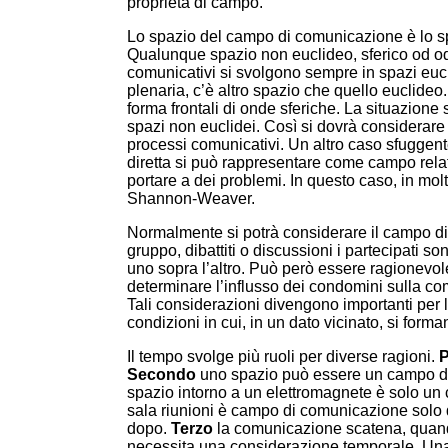
proprietà di campo.
Lo spazio del campo di comunicazione è lo sp
Qualunque spazio non euclideo, sferico od odo
comunicativi si svolgono sempre in spazi eucl
plenaria, c’è altro spazio che quello euclideo. 
forma frontali di onde sferiche. La situazion
spazi non euclidei. Così si dovrà considerare 
processi comunicativi. Un altro caso sfuggen
diretta si può rappresentare come campo rel
portare a dei problemi. In questo caso, in molt
Shannon-Weaver.
Normalmente si potrà considerare il campo d
gruppo, dibattiti o discussioni i partecipati so
uno sopra l’altro. Può però essere ragionevol
determinare l’influsso dei condomini sulla com
Tali considerazioni divengono importanti per l
condizioni in cui, in un dato vicinato, si form
Il tempo svolge più ruoli per diverse ragioni.
P
Secondo
uno spazio può essere un campo d
spazio intorno a un elettromagnete è solo un
sala riunioni è campo di comunicazione solo 
dopo.
Terzo
la comunicazione scatena, quando
necessita una considerazione temporale. Una 