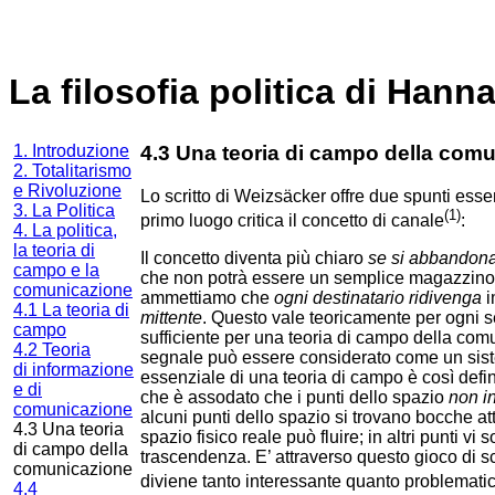
La filosofia politica di Hann
1. Introduzione
4.3 Una teoria di campo della com
2. Totalitarismo
e Rivoluzione
Lo scritto di Weizsäcker offre due spunti ess
3. La Politica
(1)
primo luogo critica il concetto di canale
:
4. La politica,
la teoria di
Il concetto diventa più chiaro
se si abbandona 
campo e la
che non potrà essere un semplice magazzino d
comunicazione
ammettiamo che
ogni destinatario ridivenga
i
4.1 La teoria di
mittente
. Questo vale teoricamente per ogni s
campo
sufficiente per una teoria di campo della com
4.2 Teoria
segnale può essere considerato come un sist
di informazione
essenziale di una teoria di campo è così defi
e di
che è assodato che i punti dello spazio
non i
comunicazione
alcuni punti dello spazio si trovano bocche at
4.3 Una teoria
spazio fisico reale può fluire; in altri punti v
di campo della
trascendenza. E’ attraverso questo gioco di
comunicazione
diviene tanto interessante quanto problemat
4.4